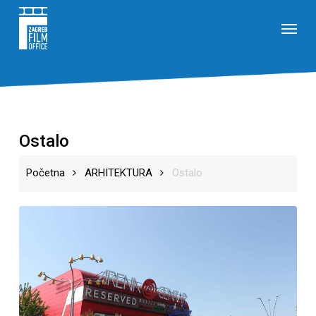
Skip
Menu
to
main
content
Ostalo
Početna
ARHITEKTURA
Ostalo