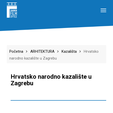
Skip
Menu
to
main
content
Početna
ARHITEKTURA
Kazališta
Hrvatsko
narodno kazalište u Zagrebu
Hrvatsko narodno kazalište u
Zagrebu