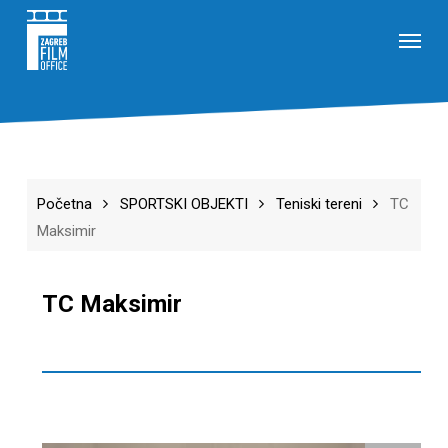
Skip
Menu
to
main
content
Početna
SPORTSKI OBJEKTI
Teniski tereni
TC
Maksimir
TC Maksimir