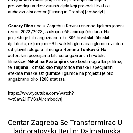
proizvodnju audiovizualnih djela koji provodi Hrvatski
audiovizualni centar (Filming in Croatia).[embedyt]
Canary Black
se u Zagrebu i Rovinju snimao tijekom jeseni
i zime 2022./2023., s ukupno 65 snimajućih dana. Na
projektu je bilo angažirano oko 306 hrvatskih filmskih
djelatnika, uključujući 69 hrvatskih glumaca i glumica. Jednu
od glavnih uloga u filmu igra
Romina Tonković
. Na
autorskim pozicijama bile su angažirane i hrvatske
filmašice:
Nikolina Kostanjšek
kao kostimografkinja filma,
te
Tatjana Tomšić
kao majstorica maske i specijalnih
efekata maske. Uz glumice i glumce na projektu je bilo
angažirano oko 1200 statista.
https://www.youtube.com/watch?
v=tSaw2HTVSsA[/embedyt]
Centar Zagreba Se Transformirao U
Hladnoratovski Berlin: Dalmatinska