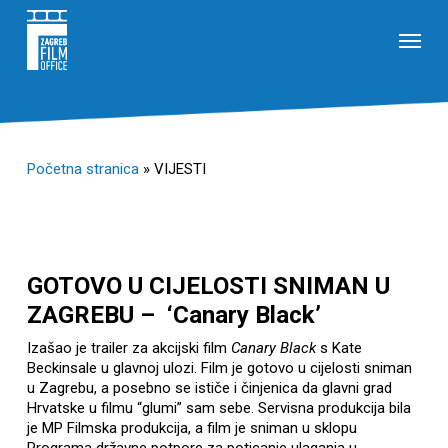
Skip
Menu
to
main
content
Početna stranica
»
VIJESTI
GOTOVO U CIJELOSTI SNIMAN U
ZAGREBU – ‘Canary Black’
Izašao je trailer za akcijski film
Canary Black
s Kate
Beckinsale u glavnoj ulozi. Film je gotovo u cijelosti sniman
u Zagrebu, a posebno se ističe i činjenica da glavni grad
Hrvatske u filmu “glumi” sam sebe. Servisna produkcija bila
je MP Filmska produkcija, a film je sniman u sklopu
Programa državne potpore za poticanje ulaganja u