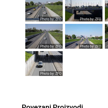
Foto-
Foto-
I.Cvirn
I.Cvirn
1
1
(1)
(2)
Photo by: ZFO
Photo by: ZFO
Foto-
Foto-
I.Cvirn
I.Cvirn
1
1
(6)
(4)
Photo by: ZFO
Photo by: ZFO
Foto-
I.Cvirn
3
(3)
Photo by: ZFO
Povezani Proizvodi