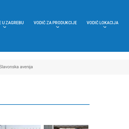
 U ZAGREBU
VODIČ ZA PRODUKCIJE
VODIČ LOKACIJA
Slavonska avenija