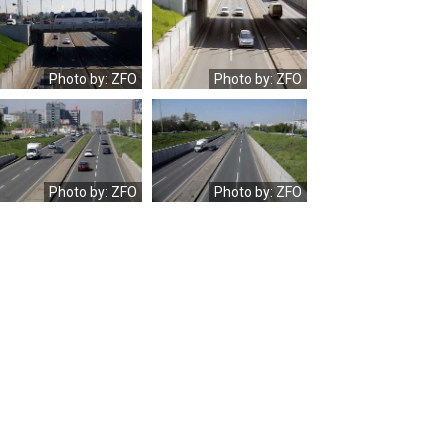
Foto-
Foto-
I.Cvirn
I.Cvirn
1
1
(3)
(5)
Photo by: ZFO
Photo by: ZFO
Foto-
Foto-
I.Cvirn
I.Cvirn
3
3
(1)
(2)
Photo by: ZFO
Photo by: ZFO